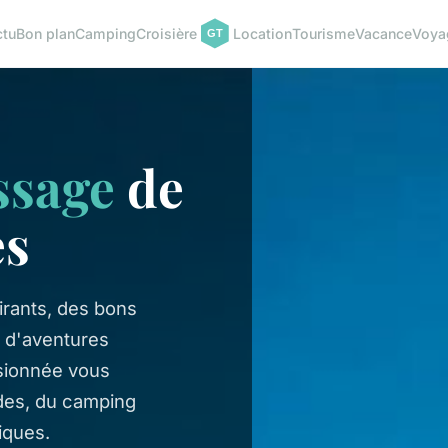
ctu
Bon plan
Camping
Croisière
Location
Tourisme
Vacance
Voya
ssage
de
es
rants, des bons
s d'aventures
sionnée vous
es, du camping
iques.