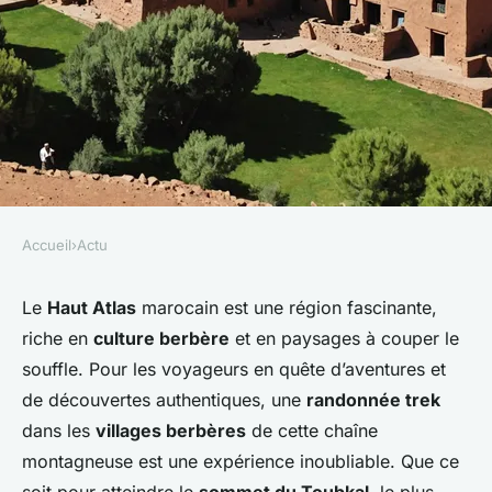
Accueil
›
Actu
ACTU
Comment découvrir les
Le
Haut Atlas
marocain est une région fascinante,
riche en
culture berbère
et en paysages à couper le
traditions des villages
souffle. Pour les voyageurs en quête d’aventures et
berbères du Haut Atlas,
de découvertes authentiques, une
randonnée trek
Maroc?
dans les
villages berbères
de cette chaîne
montagneuse est une expérience inoubliable. Que ce
Noham
•
10 juillet 2024
•
6 min de lecture