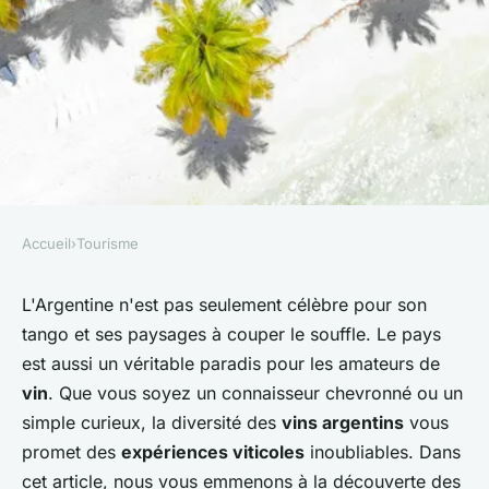
Accueil
›
Tourisme
TOURISME
Où trouver les meilleures
L'Argentine n'est pas seulement célèbre pour son
tango et ses paysages à couper le souffle. Le pays
expériences de dégustation de
est aussi un véritable paradis pour les amateurs de
vin en Argentine?
vin
. Que vous soyez un connaisseur chevronné ou un
simple curieux, la diversité des
vins argentins
vous
Noham
•
10 juillet 2024
•
7 min de lecture
promet des
expériences viticoles
inoubliables. Dans
cet article, nous vous emmenons à la découverte des