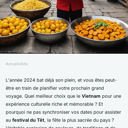
Accueil
›
Actu
ACTU
Quels sont les conseils pour
L'année 2024 bat déjà son plein, et vous êtes peut-
être en train de planifier votre prochain grand
une immersion totale lors du
voyage
. Quel meilleur choix que le
Vietnam
pour une
festival du Tet au Vietnam?
expérience culturelle riche et mémorable ? Et
pourquoi ne pas synchroniser vos dates pour assister
Noham
•
10 juillet 2024
•
7 min de lecture
au
festival du Têt
, la fête la plus sacrée du pays ?