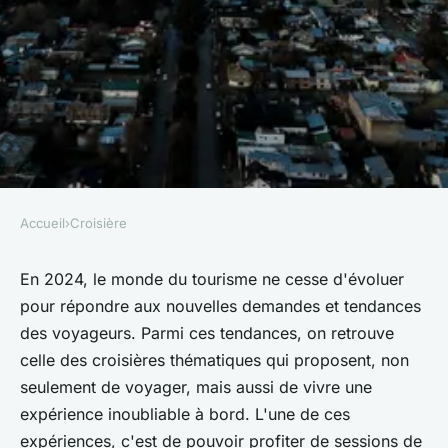
Accueil
›
Croisière
CROISIÈRE
Peut-on participer à une
En 2024, le monde du tourisme ne cesse d'évoluer
pour répondre aux nouvelles demandes et tendances
croisière qui propose des
des voyageurs. Parmi ces tendances, on retrouve
sessions de méditation sur la
celle des croisières thématiques qui proposent, non
plage?
seulement de voyager, mais aussi de vivre une
expérience inoubliable à bord. L'une de ces
Noham
•
10 juillet 2024
•
6 min de lecture
expériences, c'est de pouvoir profiter de sessions de