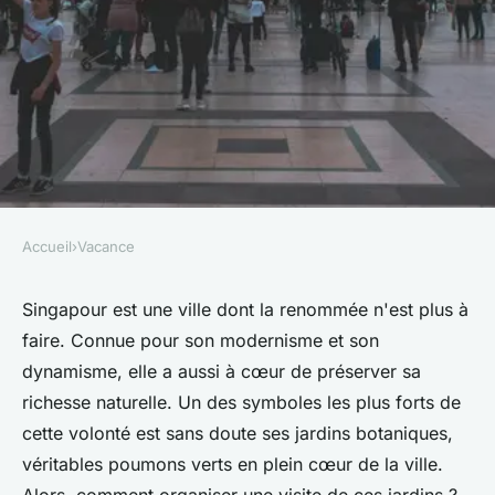
Accueil
›
Vacance
VACANCE
Comment organiser une visite
Singapour est une ville dont la renommée n'est plus à
faire. Connue pour son modernisme et son
des jardins botaniques de
dynamisme, elle a aussi à cœur de préserver sa
Singapour?
richesse naturelle. Un des symboles les plus forts de
cette volonté est sans doute ses jardins botaniques,
Noham
•
10 juillet 2024
•
6 min de lecture
véritables poumons verts en plein cœur de la ville.